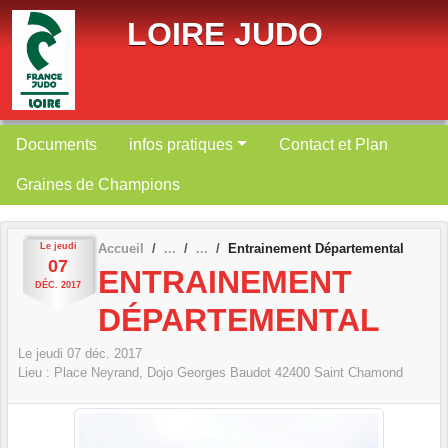
Panneau de gestion des cookies
LOIRE JUDO
Documents
infos pratiques
Contact et Plan
Graines de Champions
Le
jeudi
Accueil
Entrainement Départemental
07
ENTRAINEMENT
DÉC.
2017
DÉPARTEMENTAL
Le
jeudi
07
déc.
2017
Lieu :
Place Neyrand, Dojo Georges Baudot
42400
Saint Chamond