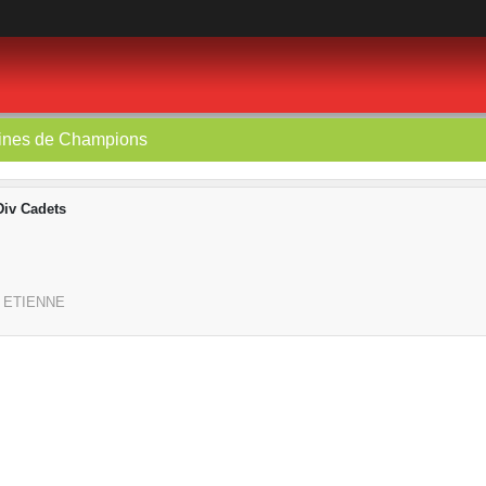
ines de Champions
iv Cadets
 ETIENNE