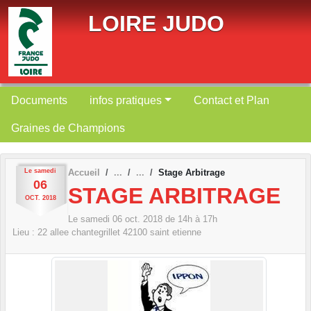
Panneau de gestion des cookies
LOIRE JUDO
Documents
infos pratiques
Contact et Plan
Graines de Champions
Le
samedi
Accueil
Stage Arbitrage
06
STAGE ARBITRAGE
OCT.
2018
Le
samedi
06
oct.
2018
de 14h à 17h
Lieu :
22 allee chantegrillet
42100
saint etienne